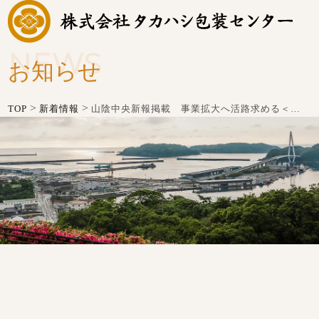
NEWS
お知らせ
>
>
TOP
新着情報
山陰中央新報掲載 事業拡大へ活路求める＜会社をつなぐ 山陰の事業承継＞