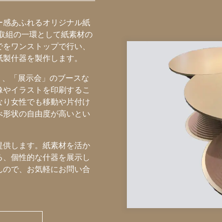
ー感あふれるオリジナル紙
の取組の一環として紙素材の
でをワンストップで行い、
紙製什器を製作します。
」、「展示会」のブースな
像やイラストを印刷するこ
なり女性でも移動や片付け
べ形状の自由度が高いとい
提供します。紙素材を活か
る、個性的な什器を展示し
んので、お気軽にお問い合