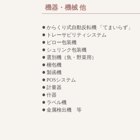
機器・機械 他
からくり式自動反転機 「てまいらず」
トレーサビリティシステム
ピロー包装機
シュリンク包装機
選別機（魚・野菜用）
梱包機
製函機
POSシステム
計量器
什器
ラベル機
金属検出機 等